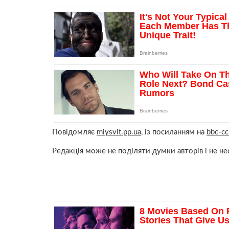
Повідомляє
miysvit.pp.ua
, із посиланням на
bbc-c
Редакція може не поділяти думки авторів і не нес