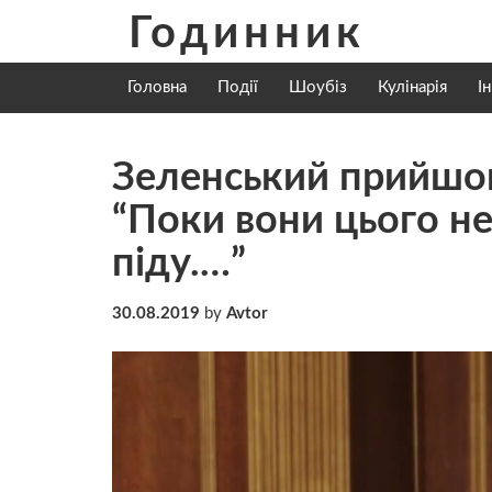
Skip
Годинник
to
content
Головна
Події
Шоубіз
Кулінарія
І
Зeлeнcький пpийшoв 
“Пoки вoни цьoгo нe
пiдy.…”
30.08.2019
by
Avtor