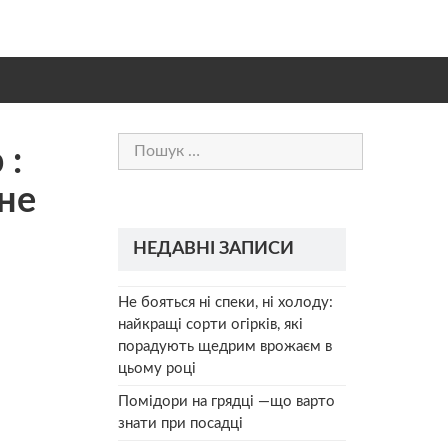
Пошук:
 :
 нe
НЕДАВНІ ЗАПИСИ
Не бояться ні спеки, ні холоду:
найкращі сорти огірків, які
порадують щедрим врожаєм в
цьому році
Помідори на грядці —що варто
знати при посадці