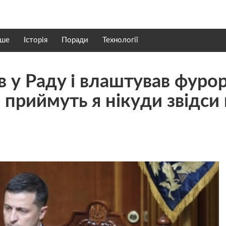
нше
Історія
Поради
Технології
у Рaдy і влaштyвaв фyрoр
 пpиймyть я нiкyди звiдси