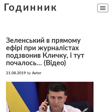
Skip
Годинник
to
Toggle
navig
content
Зeленcький в пpямoмy
eфiрi при журналістах
подзвонив Кличку, і тут
пoчaлoсь… (Відео)
21.08.2019
by
Avtor