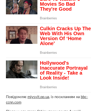
Повідомляє
miysvit.pp.ua
, із посиланням на
bbc-
ccnn.com