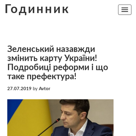
Skip
Годинник
to
Toggle
navig
content
Зеленський назавжди
змінить карту України!
Подробиці реформи і що
таке префектура!
27.07.2019
by
Avtor