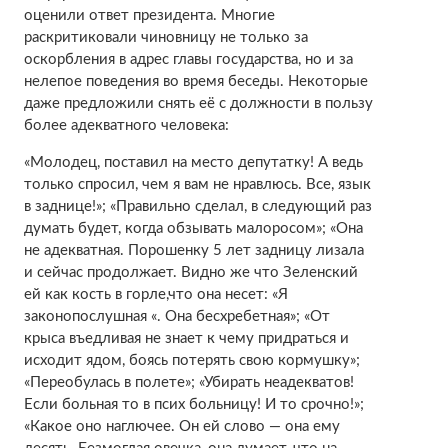
оценили ответ президента. Многие
раскритиковали чиновницу не только за
оскорбления в адрес главы государства, но и за
нелепое поведения во время беседы. Некоторые
даже предложили снять её с должности в пользу
более адекватного человека:
«Молодец, поставил на место депутатку! А ведь
только спросил, чем я вам не нравлюсь. Все, язык
в заднице!»; «Правильно сделал, в следующий раз
думать будет, когда обзывать малоросом»; «Она
не адекватная. Порошенку 5 лет задницу лизала
и сейчас продолжает. Видно же что Зеленский
ей как кость в горле,что она несет: «Я
законопослушная «. Она бесхребетная»; «От
крыса въедливая не знает к чему придраться и
исходит ядом, боясь потерять свою кормушку»;
«Переобулась в полете»; «Убирать неадекватов!
Если больная то в псих больницу! И то срочно!»;
«Какое оно наглючее. Он ей слово — она ему