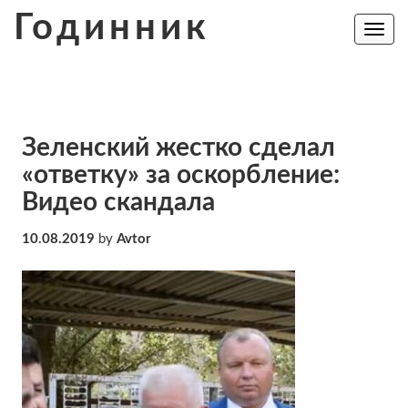
Skip
Годинник
to
Toggle
navig
content
Зеленский жестко сделал
«ответку» за оскорбление:
Видео скандала
10.08.2019
by
Avtor