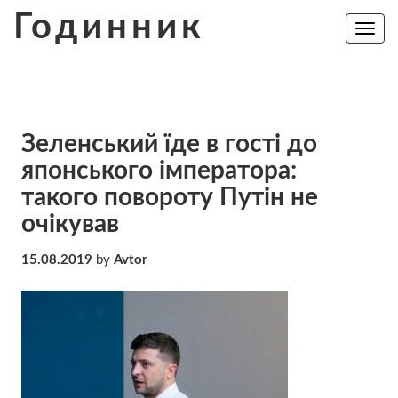
Skip
Годинник
to
Toggle
navig
content
Зеленський їде в гості до
японського імператора:
такого повороту Путін не
очікував
15.08.2019
by
Avtor