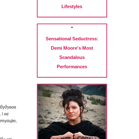
будував
 і не
итуацію,