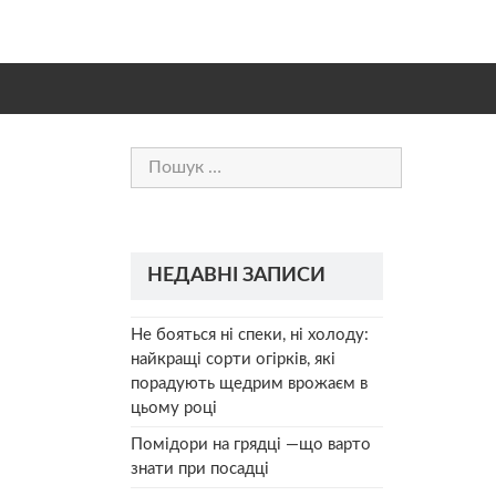
Пошук:
НЕДАВНІ ЗАПИСИ
Не бояться ні спеки, ні холоду:
найкращі сорти огірків, які
порадують щедрим врожаєм в
цьому році
Помідори на грядці —що варто
знати при посадці