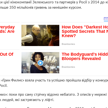
и цієї кінокомпанії Зеленського та партнерів у Росії з 2014 до 
ільше 350 мільйонів гривень за нинішнім курсом.
 «Грин Филмс» взяла участь та успішно пройшла відбір у конкурс
осії.
низ»: поки про саму стрічку відомо небагато. З описів у мереж
х людей, які застрягають у ліфті.