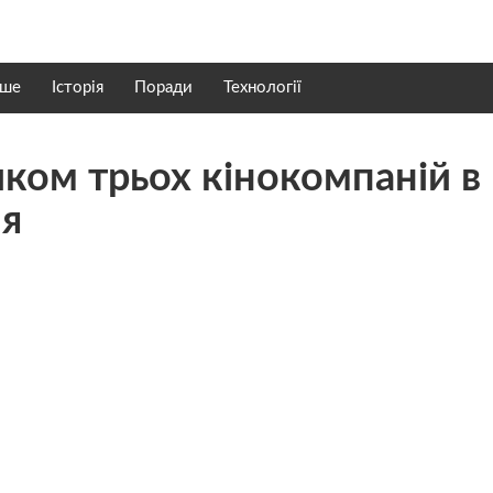
нше
Історія
Поради
Технології
ком трьох кінокомпаній в
ня