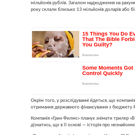
мільйонів рублів. ​Загалом надходження на рахунк
року склали близько 13 мільйонів доларів або б
Окрім того, у розслідуванні йдеться, що компанія
отримання державного фінансування з бюджету Р
Компанія «Грин Филмс» планує знімати трилер «В
дізнатись, що в її основі — історія про незнайоми