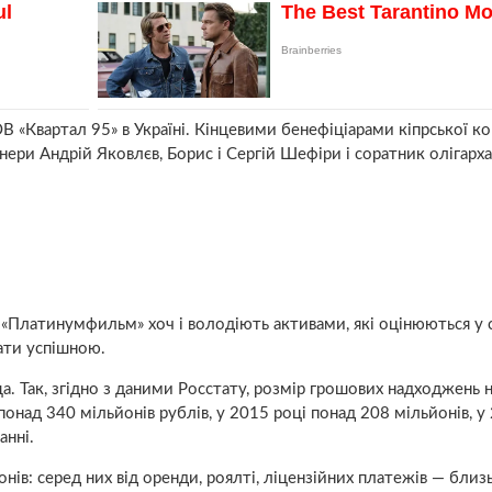
В «Квартал 95» в Україні. Кінцевими бенефіціарами кіпрської ко
ери Андрій Яковлєв, Борис і Сергій Шефіри і соратник олігарха
а «Платинумфильм» хоч і володіють активами, які оцінюються у 
вати успішною.
ща. Так, згідно з даними Росстату, розмір грошових надходжень 
понад 340 мільйонів рублів, у 2015 році понад 208 мільйонів, у
анні.
ів: серед них від оренди, роялті, ліцензійних платежів — близ