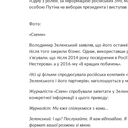
«Одну з ролей, за інформацією російських ЗМІ, 
особою Путіна на виборах президента і виступав н
Фото:
«Схеми»
Володимир Зеленський заявляв, що його останній 
після того закрили бізнес. Однак, використавши 
з’ясували, що після 2014 року посвідчення в Рос
Нестерова», а у 2016-му «8 кращих побачень».
«Усі ці фільми спродюсувала російська компанія 
Зеленського і його партнерів», наголошується у м
Журналісти «Схем» спробували запитати у Зеленськ
конкретної інформації з цього приводу:
Журналіст: Ми вже спілкуємося з вами…
Зеленський: І що? Послухайте. Я вам відповідаю. Я
формат вашої розмови зі мною.