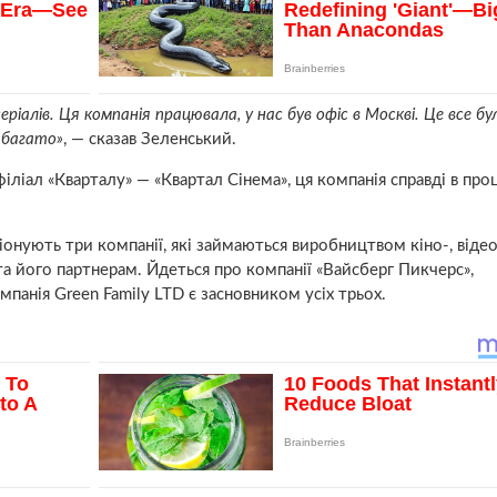
ріалів. Ця компанія працювала, у нас був офіс в Москві. Це все бу
 багато»
, — сказав Зеленський.
іліал «Кварталу» — «Квартал Сінема», ця компанія справді в про
іонують три компанії, які займаються виробництвом кіно-, відео
та його партнерам. Йдеться про компанії «Вайсберг Пикчерс»,
панія Green Family LTD є засновником усіх трьох.