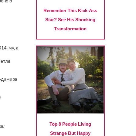
іреною
014-му, а
и
Петля
лодимира
в
ний