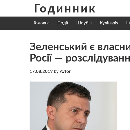
Skip
Годинник
to
content
Головна
Події
Шоубіз
Кулінарія
І
Зеленський є власни
Росії — розслідуван
17.08.2019
by
Avtor