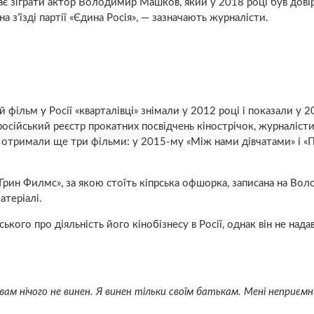
має зіграти актор Володимир Машков, який у 2018 році був дов
а з’їзді партії «Єдина Росія», — зазначають журналісти.
фільм у Росії «кварталівці» знімали у 2012 році і показали у 2
російський реєстр прокатних посвідчень кінострічок, журналіст
ії отримали ще три фільми: у 2015-му «Між нами дівчатами» і «
«Грин Филмс», за якою стоїть кіпрська офшорка, записана на Во
атеріалі.
ого про діяльність його кінобізнесу в Росії, однак він не нада
 вам нічого не винен. Я винен тільки своїм батькам. Мені неприєм