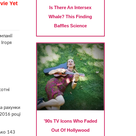
мпанії
 Ігоря
сотні
на рахунки
 2016 році
ько 143