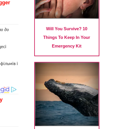
ло до
цесі
фільмів і