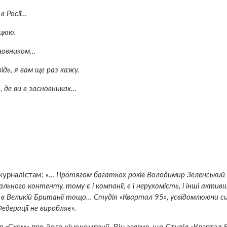
в Росії…
ацюю.
асновником…
відь, я вам ще раз кажу.
, де ви в засновниках…
журналістам:
«… Протягом багатьох років Володимир Зеленський 
ьного контенту, тому є і компанії, є і нерухомість, і інші активи,
ї, і в Великій Британії тощо… Студія «Квартал 95», усвідомлюючи с
Федерації не виробляє».