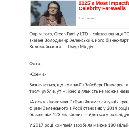
Окрім того, Green Family LTD – співзасновниця ТО
вказані Володимир Зеленський, його бізнес-партн
Коломойського — Тімур Міндіч.
Фото:
«Схеми»
Зазначається, що компанії «Вайсберг Пикчерс» т
тисяч рублів, утім, їхню діяльність не можна наз
«А ось у кінокомпанії «Грин Филмс» ситуація кра
фірми Зеленського в Росії становив: у 2014 році 
більше ніж 123 мільйони», — йдеться у розслідув
У 2017 році компанія заробила майже 180 мільйон