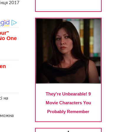
кінця 2017
і на
і можна