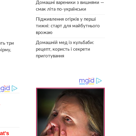
Домашні вареники з вишнями —
смак літа по-українськи
Підживлення огірків у перші
тижні: старт для майбутнього
врожаю
Домашній мед із кульбаби:
ать три
рецепт, користь і секрети
фірму,
приготування