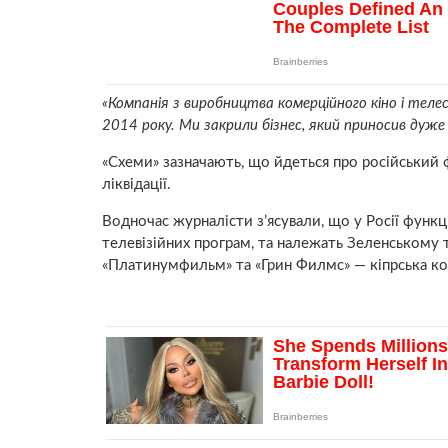
«Компанія з виробництва комерційного кіно і телесе
2014 року. Ми закрили бізнес, який приносив дуже
«Схеми» зазначають, що йдеться про російський ф
ліквідації.
Водночас журналісти з’ясували, що у Росії функц
телевізійних програм, та належать Зеленському 
«Платинумфильм» та «Грин Филмс» — кіпрська ком