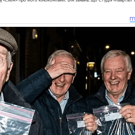
я
«Схем» про його кінокомпанії. Він заявив, що Студія «Квартал 