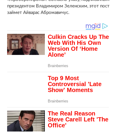
президентом Владимиром Зеленским, этот пост
займет Айварас Абромавичус.