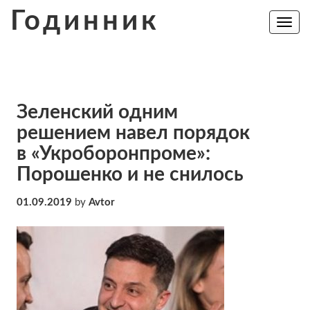
Skip
Годинник
to
Toggle
navig
content
Зеленский одним
решением навел порядок
в «Укроборонпроме»:
Порошенко и не снилось
01.09.2019
by
Avtor