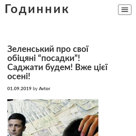
Skip
Годинник
to
Toggle
navig
content
Зеленський про свої
обіцяні “посадки”!
Саджати будем! Вже цієї
осені!
01.09.2019
by
Avtor