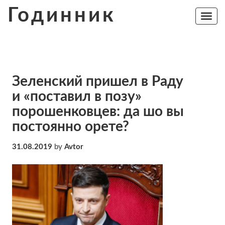
Skip
Годинник
to
Toggle
navig
content
Зеленский пришел в Раду
и «поставил в позу»
порошенковцев: да шо вы
постоянно орете?
31.08.2019
by
Avtor