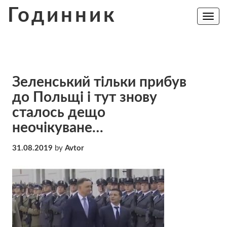
Skip
Годинник
to
Toggle
navig
content
Зеленський тільки прибув
до Польщі і тут знову
сталось дещо
неочікуване…
31.08.2019
by
Avtor