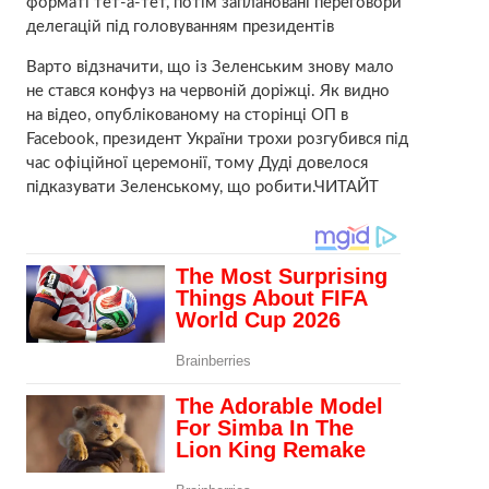
форматі тет-а-тет, потім заплановані переговори
делегацій під головуванням президентів
Варто відзначити, що із Зеленським знову мало
не стався конфуз на червоній доріжці. Як видно
на відео, опублікованому на сторінці ОП в
Facebook, президент України трохи розгубився під
час офіційної церемонії, тому Дуді довелося
підказувати Зеленському, що робити.ЧИТАЙТ