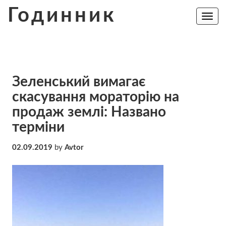
Skip
Годинник
to
Toggle
navig
content
Зеленський вимагає
скасування мораторію на
продаж землі: Названо
терміни
02.09.2019
by
Avtor