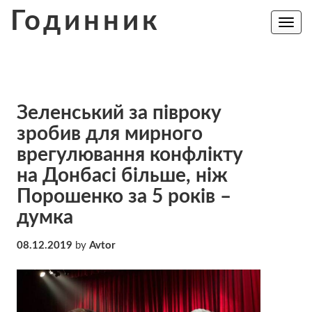
Skip
Годинник
to
Toggle
navig
content
Зеленський за півроку
зробив для мирного
врегулювання конфлікту
на Донбасі більше, ніж
Порошенко за 5 років –
думка
08.12.2019
by
Avtor