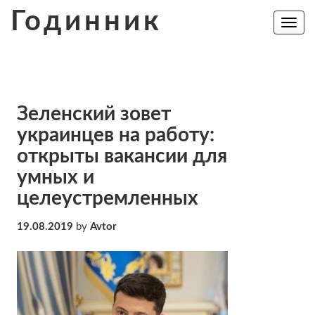
Skip
Годинник
to
Toggle
navig
content
Зеленский зовет
украинцев на работу:
открыты вакансии для
умных и
целеустремленных
19.08.2019
by
Avtor