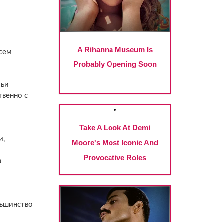
всем
чьи
твенно с
и,
а
льшинство