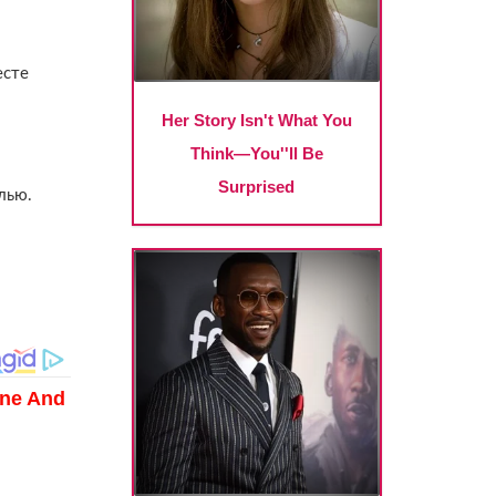
есте
лью.