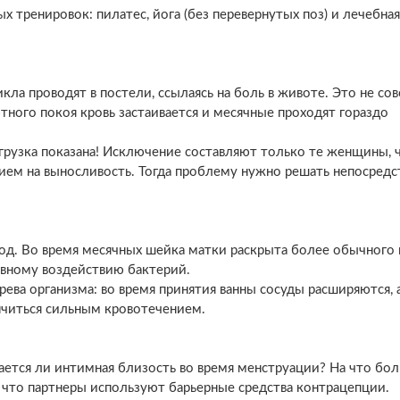
 тренировок: пилатес, йога (без перевернутых поз) и лечебная
а проводят в постели, ссылаясь на боль в животе. Это не со
тного покоя кровь застаивается и месячные проходят гораздо
грузка показана! Исключение составляют только те женщины, 
ием на выносливость. Тогда проблему нужно решать непосредс
иод. Во время месячных шейка матки раскрыта более обычного 
ивному воздействию бактерий.
ева организма: во время принятия ванны сосуды расширяются, 
нчиться сильным кровотечением.
ется ли интимная близость во время менструации? На что бо
 что партнеры используют барьерные средства контрацепции.