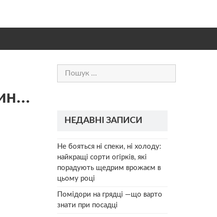
Пошук:
щин…
НЕДАВНІ ЗАПИСИ
Не бояться ні спеки, ні холоду:
найкращі сорти огірків, які
порадують щедрим врожаєм в
цьому році
Помідори на грядці —що варто
знати при посадці