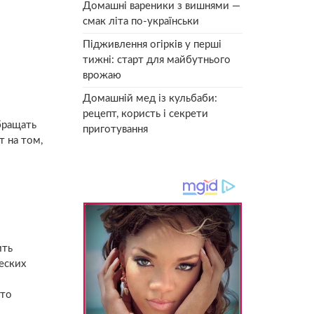
Домашні вареники з вишнями —
смак літа по-українськи
Підживлення огірків у перші
тижні: старт для майбутнього
врожаю
Домашній мед із кульбаби:
рецепт, користь і секрети
бращать
приготування
 на том,
ить
еских
что