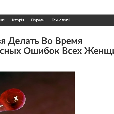
нше
Історія
Поради
Технології
я Делать Во Время
пасных Ошибок Всех Жен