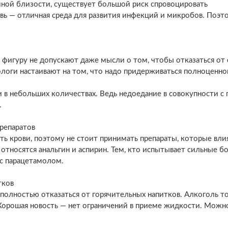
ной близости, существует большой риск спровоцировать
вь — отличная среда для развития инфекций и микробов. Поэт
фигуру не допускают даже мысли о том, чтобы отказаться от 
ологи настаивают на том, что надо придерживаться полноценно
и в небольших количествах. Ведь недоедание в совокупности с
.
репаратов
ь крови, поэтому не стоит принимать препараты, которые вли
тносятся анальгин и аспирин. Тем, кто испытывает сильные бо
 с парацетамолом.
тков
полностью отказаться от горячительных напитков. Алкоголь т
Хорошая новость — нет ограничений в приеме жидкости. Можн