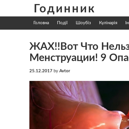
Skip
Годинник
to
content
Головна
Події
Шоубіз
Кулінарія
І
ЖАХ!!Вот Что Нельз
Менструации! 9 О
25.12.2017
by
Avtor