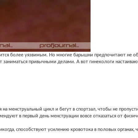
вится более уязвимым. Но многие барышни предпочитают не о
т заниматься привычными делами. А вот гинекологи настаивают
на менструальный цикл и бегут в спортзал, чтобы не пропуст
ендуют в первый день менструации вовсе отказаться от физич
никогда, способствуют усилению кровотока в половых органах, 