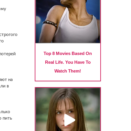
ому
строгого
го
 потерей
яют на
ли в
олько
о пить