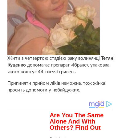
Жити з четвертою стадією раку волинянці
Тетяні
Куценко
допомагає препарат «Ібранс», упаковка
якого коштує 44 тисячі гривень.
Припиняти прийом ліkів неможна, тож жінка
просить допомоги у небайдужих.