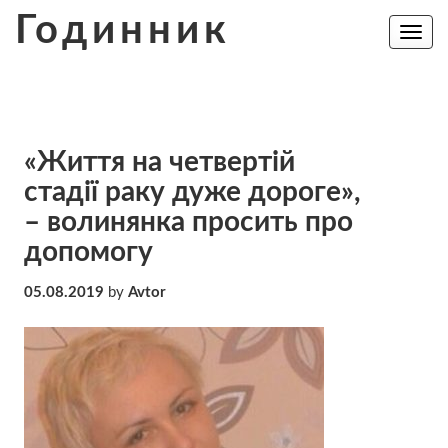
Skip
Годинник
to
Toggle
navig
content
«Життя на четвертій
стадії раку дуже дороге»,
– волинянка просить про
допомогу
05.08.2019
by
Avtor