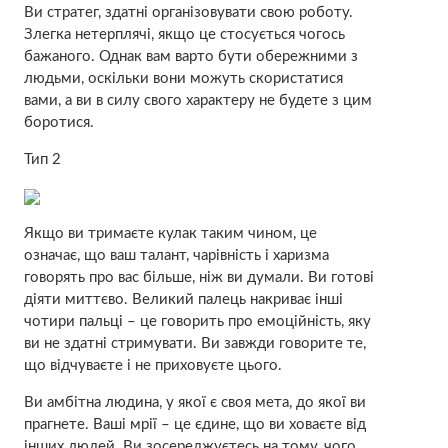
Ви стратег, здатні організовувати свою роботу.
Злегка нетерплячі, якщо це стосується чогось
бажаного. Однак вам варто бути обережними з
людьми, оскільки вони можуть скористатися
вами, а ви в силу свого характеру не будете з цим
боротися.
Тип 2
Якщо ви тримаєте кулак таким чином, це
означає, що ваш талант, чарівність і харизма
говорять про вас більше, ніж ви думали. Ви готові
діяти миттєво. Великий палець накриває інші
чотири пальці – це говорить про емоційність, яку
ви не здатні стримувати. Ви завжди говорите те,
що відчуваєте і не приховуєте цього.
Ви амбітна людина, у якої є своя мета, до якої ви
прагнете. Ваші мрії – це єдине, що ви ховаєте від
інших людей. Ви зосереджуєтесь на тому, чого