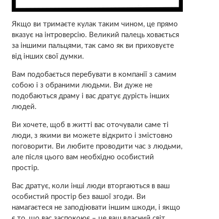
Якщо ви тримаєте кулак таким чином, це прямо
вказує на інтроверсію. Великий палець ховається
за іншими пальцями, так само як ви приховуєте
від інших свої думки.
Вам подобається перебувати в компанії з самим
собою і з обраними людьми. Ви дуже не
подобаються драму і вас дратує дурість інших
людей.
Ви хочете, щоб в житті вас оточували саме ті
люди, з якими ви можете відкрито і змістовно
поговорити. Ви любите проводити час з людьми,
але після цього вам необхідно особистий
простір.
Вас дратує, коли інші люди вторгаються в ваш
особистий простір без вашої згоди. Ви
намагаєтеся не заподіювати іншим шкоди, і якщо
є то, що вас заспокоює – це ваш власний світ.