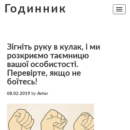
Skip
Годинник
to
Toggle
navig
content
Зігніть руку в кулак, і ми
розкриємо таємницю
вашої особистості.
Перевірте, якщо не
бoїтесь!
08.02.2019
by
Avtor