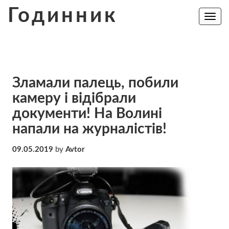
Skip
Годинник
to
Toggle
navig
content
Зламали палець, побили
камеру і відібрали
документи! На Волині
напали на журналістів!
09.05.2019
by
Avtor