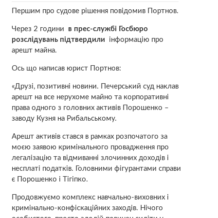
Першим про судове рішення повідомив Портнов.
Через 2 години
в прес-службі Госбюро
розслідувань підтвердили
інформацію про
арешт майна.
Ось що написав юрист Портнов:
«Друзі, позитивні новини. Печерський суд наклав
арешт на все нерухоме майно та корпоративні
права одного з головних активів Порошенко –
заводу Кузня на Рибальському.
Арешт активів стався в рамках розпочатого за
моєю заявою кримінального провадження про
легалізацію та відмиванні злочинних доходів і
несплаті податків. Головними фігурантами справи
є Порошенко і Тігіпко.
Продовжуємо комплекс навчально-виховних і
кримінально-конфіскаційних заходів. Нічого