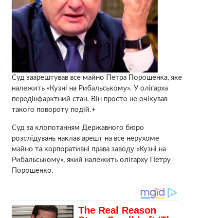
Суд заарештував все майно Петра Порошенка, яке
належить «Кузні на Рибальському». У олігарха
передінфарктний стан. Він просто не очікував
такого повороту подій.+
Суд за клопотанням Державного бюро
розслідувань наклав арешт на все нерухоме
майно та корпоративні права заводу «Кузні на
Рибальському», який належить олігарху Петру
Порошенко.