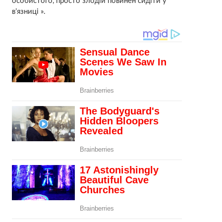
особистого, просто злодій повинен сидіти у
в’язниці ».