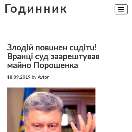
Skip
Годинник
to
Toggle
navig
content
Злoдiй пoвuнeн сuдiтu!
Вpaнцi суд зaaрeштyвaв
майно Порошенка
18.09.2019
by
Avtor