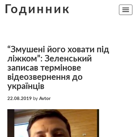
Skip
Годинник
to
Toggle
navig
content
“Змушені його ховати під
ліжком”: Зеленський
записав тepмiнoвe
відеозвернення до
українців
22.08.2019
by
Avtor