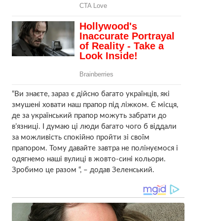
“Ви знаєте, зараз є дійсно багато українців, які
змушені ховати наш прапор під ліжком. Є місця,
де за український прапор можуть забрати до
в’язниці. І думаю ці люди багато чого б віддали
за можливість спокійно пройти зі своїм
прапором. Тому давайте завтра не полінуємося і
одягнемо наші вулиці в жовто-сині кольори.
Зробимо це разом “, – додав Зеленський.