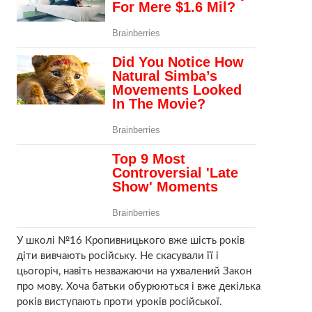
У школі №16 Кропивницького вже шість років
діти вивчають російську. Не скасували її і
цьогоріч, навіть незважаючи на ухвалений Закон
про мову. Хоча батьки обурюються і вже декілька
років виступають проти уроків російської.