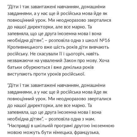
“Діти і так завантажені навчанням, домашніми
завданнями, а у нас ще й російська мова йде як
повноцінний урок. Ми неодноразово зверталися
до нашої директорки, але все марно. Та
запевняла, що це друга іноземна мова і вона
необхідна дітям”, – розповіла одна з школі №16
Кропивницького вже шість років діти вивчають
російську. Не скасували її і цьогоріч, навіть
незважаючи на ухвалений Закон про мову. Хоча
батьки обурюються і вже декілька років
виступають проти уроків російської.
“Діти і так завантажені навчанням, домашніми
завданнями, а у нас ще й російська мова йде як
повноцінний урок. Ми неодноразово зверталися
до нашої директорки, але все марно. Та
запевняла, що це друга іноземна мова і вона
необхідна дітям”, – розповіла одна з мам.
“Насправді в шкільній програмі другою іноземною
мовою можуть бути німецька, французька,