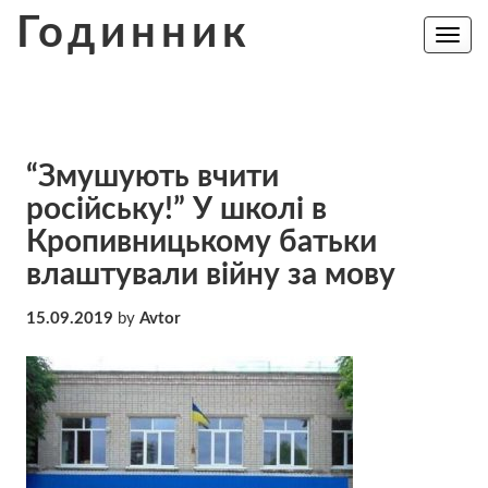
Skip
Годинник
to
Toggle
navig
content
“Змушують вчити
російську!” У школі в
Кропивницькому батьки
влаштували війну за мову
15.09.2019
by
Avtor