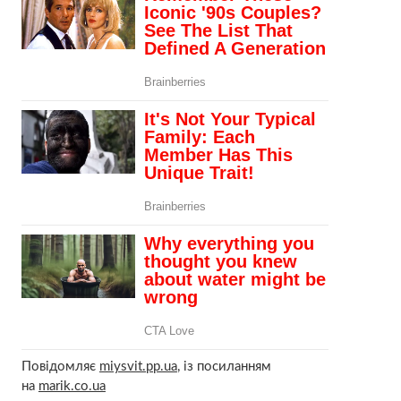
Повідомляє
miysvit.pp.ua
, із посиланням
на
marik.co.ua