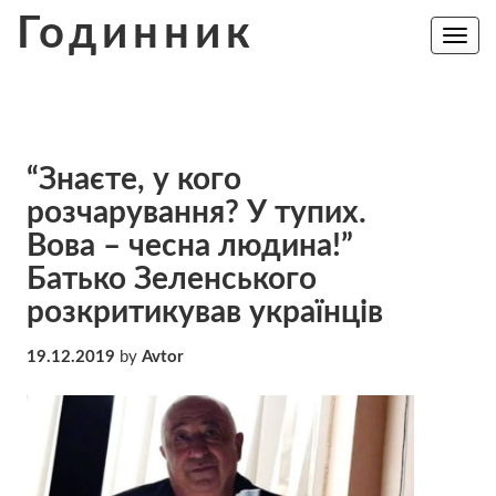
Skip
Годинник
to
Toggle
navig
content
“Знаєте, у кого
розчарування? У тупих.
Вова – чесна людина!”
Батько Зеленського
розкритикував українців
19.12.2019
by
Avtor