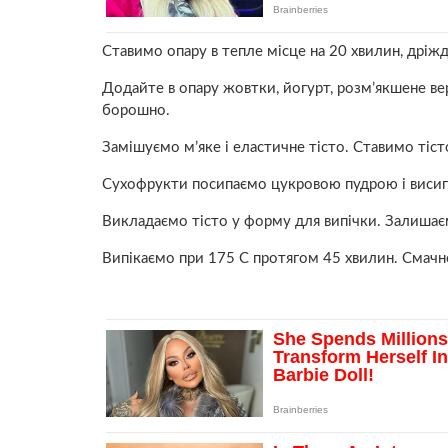
Ставимо опару в тепле місце на 20 хвилин, дріж
Додайте в опару жовтки, йогурт, розм’якшене вер
борошно.
Замішуємо м’яке і еластичне тісто. Ставимо тіст
Сухофрукти посипаємо цукровою пудрою і висипа
Викладаємо тісто у форму для випічки. Залишаєм
Випікаємо при 175 С протягом 45 хвилин. Смачн