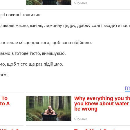
джі повинні «ожити».
шкове масло, ваніль, лимонну цедру, дрібку солі і вводите пос
о в тепле місце для того, щоб воно підійшло.
ємо в готове тісто, вимішуємо.
о, щоб тісто ще раз підійшло.
ого!