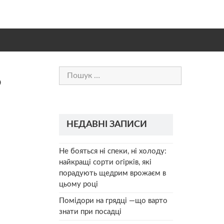
Пошук:
Ь
НЕДАВНІ ЗАПИСИ
Не бояться ні спеки, ні холоду:
найкращі сорти огірків, які
порадують щедрим врожаєм в
цьому році
Помідори на грядці —що варто
знати при посадці