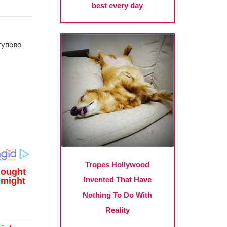
тупово