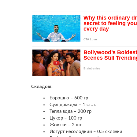
Складові:
Борошно – 600 гр
Сухі дріжджі – 1 ст.л.
Тепла вода – 200 гр
Цукор – 100 гр
Жовтки – 2 шт.
Йогурт несолодкий – 0.5 склянки