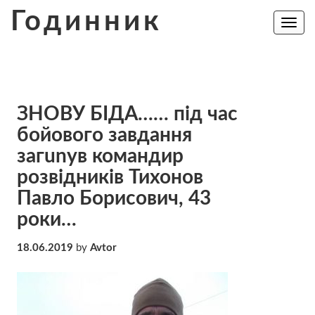
Skip
Годинник
to
Toggle
navig
content
ЗНОВУ БIДА…… під час
бойового завдання
загunув командир
розвідників Тихонов
Павло Борисович, 43
роки…
18.06.2019
by
Avtor