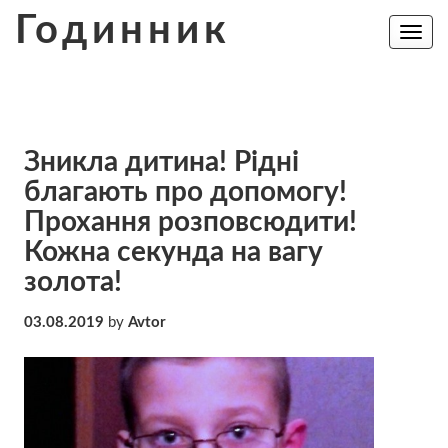
Skip
Годинник
to
Toggle
navig
content
Зникла дитина! Рідні
благають про допомогу!
Прохання розповсюдити!
Кожна секунда на вагу
золота!
03.08.2019
by
Avtor