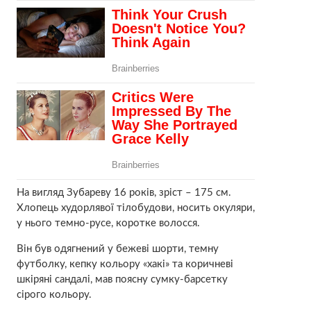
На вигляд Зубареву 16 років, зріст – 175 см.
Хлопець худорлявої тілобудови, носить окуляри,
у нього темно-русе, коротке волосся.
Він був одягнений у бежеві шорти, темну
футболку, кепку кольору «хакі» та коричневі
шкіряні сандалі, мав поясну сумку-барсетку
сірого кольору.