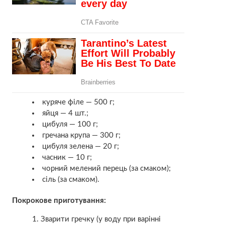
куряче філе — 500 г;
яйця — 4 шт.;
цибуля — 100 г;
гречана крупа — 300 г;
цибуля зелена — 20 г;
часник — 10 г;
чорний мелений перець (за смаком);
сіль (за смаком).
Покрокове приготування:
Зварити гречку (у воду при варінні