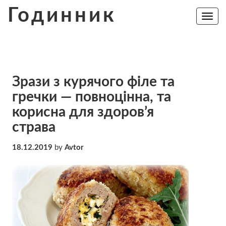
Skip
Годинник
to
Toggle
navig
content
Зрази з курячого філе та
гречки — повноцінна, та
корисна для здоров’я
страва
18.12.2019
by
Avtor