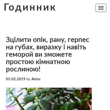
Skip
Годинник
to
Toggle
navig
content
Зцілити опік, рану, герпес
на губах, виразку і навіть
геморой ви зможете
простою кімнатною
рослиною!
05.02.2019
by
Avtor