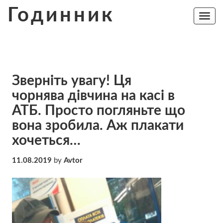
Skip
Годинник
to
Toggle
navig
content
Зверніть увагу! Ця
чорнява дівчина на касі в
АТБ. Просто погляньте що
вона зробила. Аж плакати
хочеться…
11.08.2019
by
Avtor